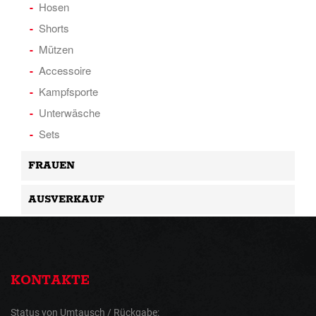
Hosen
Shorts
Mützen
Accessoire
Kampfsporte
Unterwäsche
Sets
FRAUEN
AUSVERKAUF
KONTAKTE
Status von Umtausch / Rückgabe: