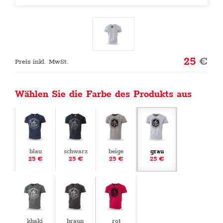
25
€
Preis inkl. MwSt.
Wählen Sie die Farbe des Produkts aus
blau
schwarz
beige
grau
25 €
25 €
25 €
25 €
khaki
braun
rot