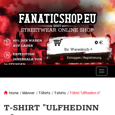
90% DER WAREN
0
€
AUF LAGER
Ihr Warenkorb »
EXPEDITION
Einloggen
|
Registrierung
INNERHALB VON
24 STUNDEN.
Toggle
naviga
Home
/
Männer
/
T-Shirts
/
T-shirts
/
T-Shirt "Ulfhedinn II"
T-SHIRT "ULFHEDINN