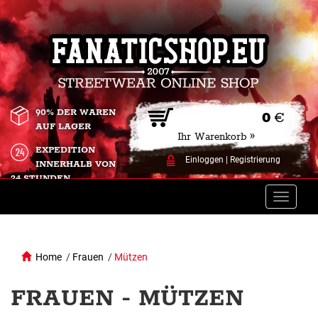
90% DER WAREN
0
€
AUF LAGER
Ihr Warenkorb »
EXPEDITION
Einloggen
|
Registrierung
INNERHALB VON
24 STUNDEN.
Toggle
naviga
Home
/
Frauen
/
Mützen
FRAUEN - MÜTZEN