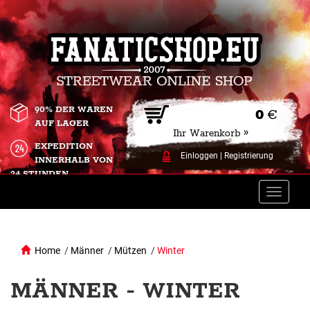
90% DER WAREN
0
€
AUF LAGER
Ihr Warenkorb »
EXPEDITION
Einloggen
|
Registrierung
INNERHALB VON
24 STUNDEN.
Toggle
naviga
Home
/
Männer
/
Mützen
/
Winter
MÄNNER - WINTER