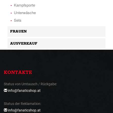
Kampfsporte
Unterwäsche
Sets
FRAUEN
AUSVERKAUF
KONTAKTE
Status von Umtausch / Rückgabe:
info@fanaticshop.at
Status der Reklamation:
info@fanaticshop.at