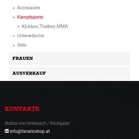
Accessoire
Kampfsporte
Kickbox,Thaibox,MMA
Unterwäsche
Sets
FRAUEN
AUSVERKAUF
KONTAKTE
Status von Umtausch / Rückgabe:
info@fanaticshop.at