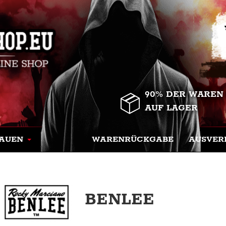
90% DER WAREN
AUF LAGER
AUEN
WARENRÜCKGABE
AUSVER
BENLEE