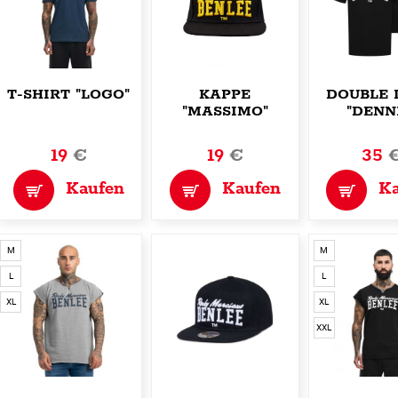
T-SHIRT "LOGO"
KAPPE
DOUBLE 
"MASSIMO"
"DENN
19
€
19
€
35
Kaufen
Kaufen
K
M
M
L
L
XL
XL
XXL