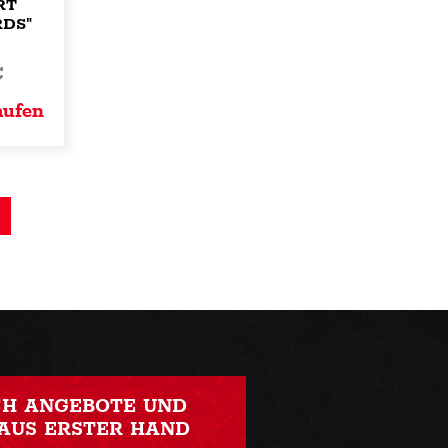
RT
DS"
€
aufen
CH ANGEBOTE UND
AUS ERSTER HAND