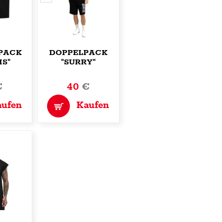
PACK
DOPPELPACK
IS"
"SURRY"
€
40
€
aufen
Kaufen