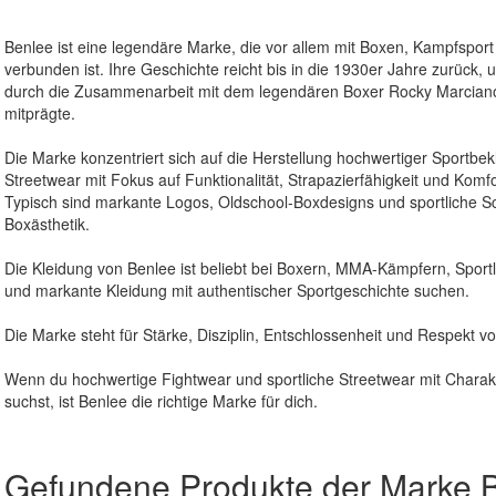
Benlee
ist eine legendäre Marke, die vor allem mit Boxen, Kampfsport
verbunden ist. Ihre Geschichte reicht bis in die 1930er Jahre zurück
durch die Zusammenarbeit mit dem legendären Boxer
Rocky Marcian
mitprägte.
Die Marke konzentriert sich auf die Herstellung hochwertiger Sportb
Streetwear mit Fokus auf Funktionalität, Strapazierfähigkeit und Komfo
Typisch sind markante Logos, Oldschool-Boxdesigns und sportliche Schn
Boxästhetik.
Die Kleidung von
Benlee
ist beliebt bei Boxern, MMA-Kämpfern, Spor
und markante Kleidung mit authentischer Sportgeschichte suchen.
Die Marke steht für Stärke, Disziplin, Entschlossenheit und Respekt vor
Wenn du hochwertige Fightwear und sportliche Streetwear mit Charakt
suchst, ist
Benlee
die richtige Marke für dich.
Gefundene Produkte der Marke 