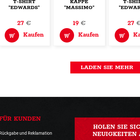
T-SHIRT
KAPPE
T-SHI
"EDWARDS"
"MASSIMO"
"EDWAR
27
€
19
€
27
Kaufen
Kaufen
K
LADEN SIE MEHR
FÜR KUNDEN
HOLEN SIE SI
Rückgabe und Reklamation
NEUIGKEITEN 