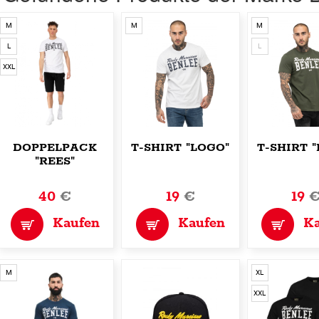
M
M
M
L
L
XXL
DOPPELPACK
T-SHIRT "LOGO"
T-SHIRT 
"REES"
40
€
19
€
19
Kaufen
Kaufen
K
M
XL
XXL