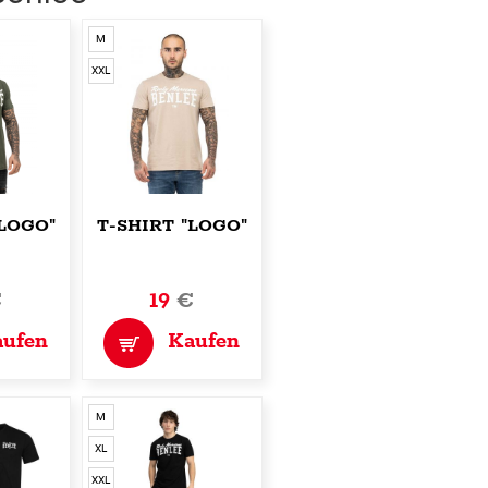
M
XXL
"LOGO"
T-SHIRT "LOGO"
€
19
€
aufen
Kaufen
M
XL
XXL