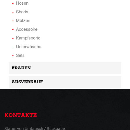
Hosen
Shorts
Mützen
Accessoire
Kampfsporte
Unterwäsche
Sets
FRAUEN
AUSVERKAUF
KONTAKTE
Status von Umtausch / Rückgabe: