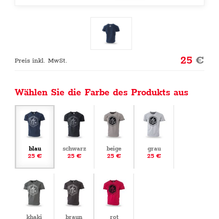
25
€
Preis inkl. MwSt.
Wählen Sie die Farbe des Produkts aus
blau
schwarz
beige
grau
25 €
25 €
25 €
25 €
khaki
braun
rot