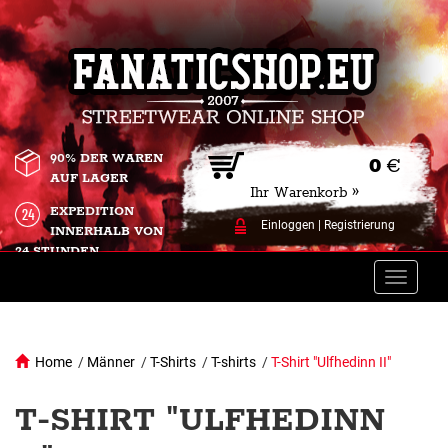
90% DER WAREN
0
€
AUF LAGER
Ihr Warenkorb »
EXPEDITION
Einloggen
|
Registrierung
INNERHALB VON
24 STUNDEN.
Toggle
naviga
Home
/
Männer
/
T-Shirts
/
T-shirts
/
T-Shirt "Ulfhedinn II"
T-SHIRT "ULFHEDINN