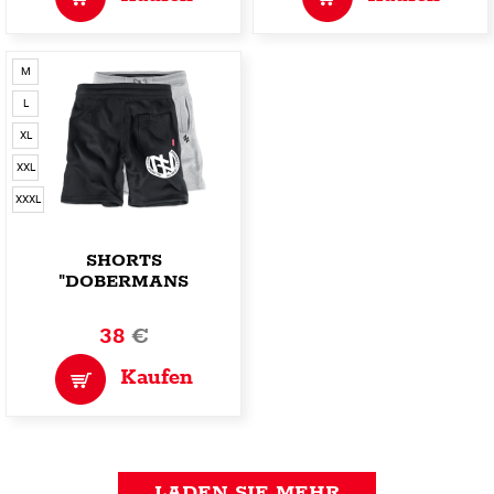
M
L
XL
XXL
XXXL
SHORTS
"DOBERMANS
TRAINING"
38
€
Kaufen
LADEN SIE MEHR