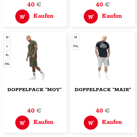
40
€
40
€
Kaufen
Kaufen
M
M
L
XXL
XL
XXL
DOPPELPACK "MOY"
DOPPELPACK "MAIR"
40
€
40
€
Kaufen
Kaufen