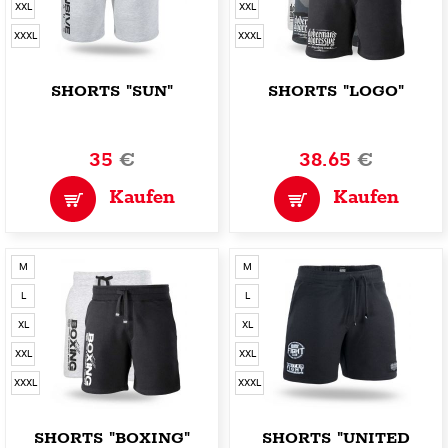
XXL
XXL
XXXL
XXXL
SHORTS "SUN"
SHORTS "LOGO"
35
€
38.65
€
Kaufen
Kaufen
M
M
L
L
XL
XL
XXL
XXL
XXXL
XXXL
SHORTS "BOXING"
SHORTS "UNITED