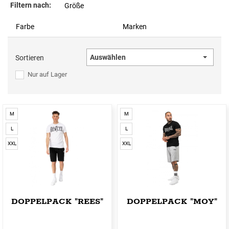
Filtern nach:
Größe
Farbe
Marken
Auswählen
Sortieren
Nur auf Lager
M
M
L
L
XXL
XXL
DOPPELPACK "REES"
DOPPELPACK "MOY"