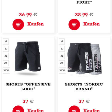
FIGHT"
36.99
€
38.99
€
Kaufen
Kaufen
M
M
L
L
XL
XL
XXL
XXL
XXXL
XXXL
SHORTS "OFFENSIVE
SHORTS "NORDIC
LOGO"
BRAND"
37
€
37
€
Kaufen
Kaufen