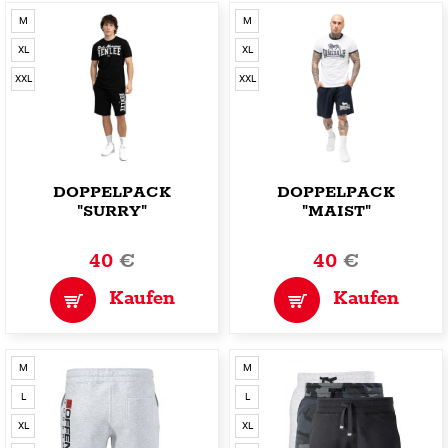
M
M
XL
XL
XXL
XXL
DOPPELPACK
DOPPELPACK
"SURRY"
"MAIST"
40
€
40
€
Kaufen
Kaufen
M
M
L
L
XL
XL