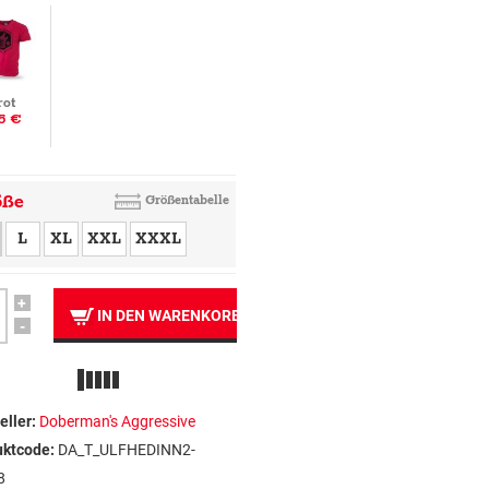
rot
5 €
öße
Größentabelle
L
XL
XXL
XXXL
+
IN DEN WARENKORB
-
eller:
Doberman's Aggressive
uktcode:
DA_T_ULFHEDINN2-
8