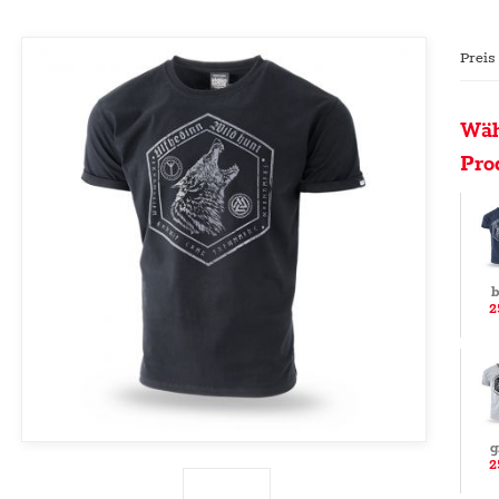
Preis
Wäh
Pro
b
2
g
2