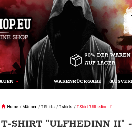
90% DER WAREN
AUF LAGER
AUEN
WARENRÜCKGABE
AUSVER
Home
/
Männer
/
T-Shirts
/
T-shirts
/
T-Shirt "Ulfhedinn II"
T-SHIRT "ULFHEDINN II"