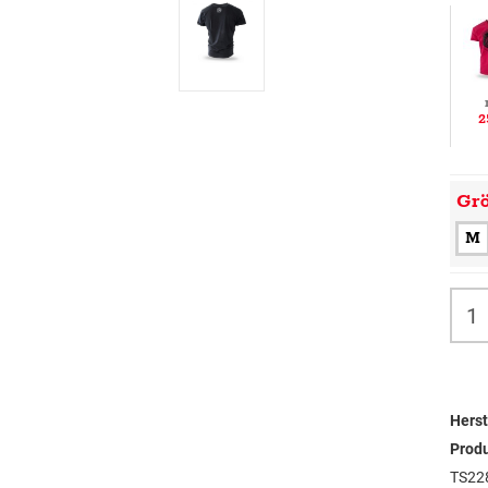
2
Gr
M
Herst
Prod
TS22