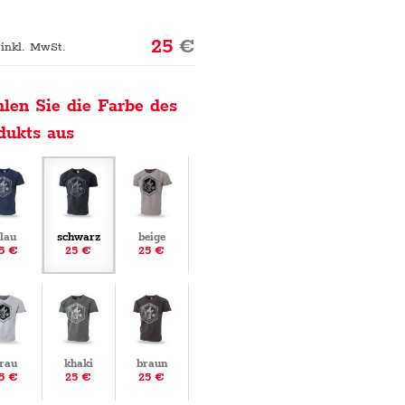
25
€
 inkl. MwSt.
len Sie die Farbe des
dukts aus
lau
schwarz
beige
5 €
25 €
25 €
rau
khaki
braun
5 €
25 €
25 €