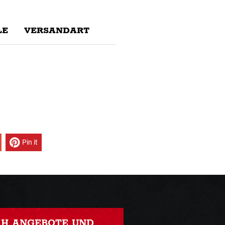
E
VERSANDART
Pin it
CH ANGEBOTE UND