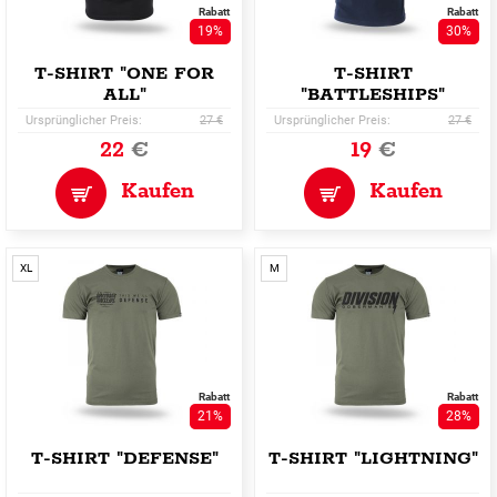
Rabatt
Rabatt
19%
30%
T-SHIRT "ONE FOR
T-SHIRT
ALL"
"BATTLESHIPS"
Ursprünglicher Preis:
27 €
Ursprünglicher Preis:
27 €
22
€
19
€
Kaufen
Kaufen
XL
M
Rabatt
Rabatt
21%
28%
T-SHIRT "DEFENSE"
T-SHIRT "LIGHTNING"