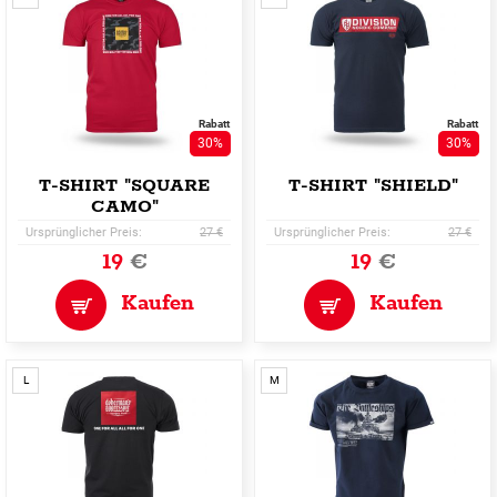
Rabatt
Rabatt
30%
30%
T-SHIRT "SQUARE
T-SHIRT "SHIELD"
CAMO"
Ursprünglicher Preis:
27 €
Ursprünglicher Preis:
27 €
19
€
19
€
Kaufen
Kaufen
L
M