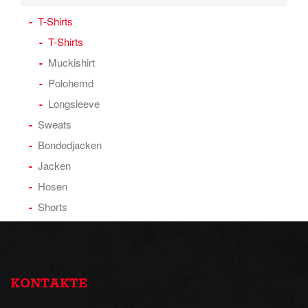
T-Shirts
T-Shirts
Muckishirt
Polohemd
Longsleeve
Sweats
Bondedjacken
Jacken
Hosen
Shorts
KONTAKTE