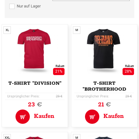
Nur auf Lager
XL
M
Rabatt
Rabatt
21%
28%
T-SHIRT "DIVISION"
T-SHIRT
"BROTHERHOOD
CODE"
Ursprünglicher Preis:
29 €
Ursprünglicher Preis:
29 €
23
€
21
€
Kaufen
Kaufen
XXL
M