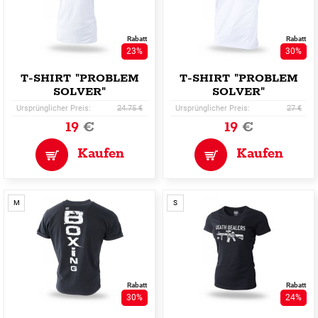
Rabatt
Rabatt
23%
30%
T-SHIRT "PROBLEM
T-SHIRT "PROBLEM
SOLVER"
SOLVER"
Ursprünglicher Preis:
24.75 €
Ursprünglicher Preis:
27 €
19
€
19
€
Kaufen
Kaufen
M
S
Rabatt
Rabatt
30%
24%