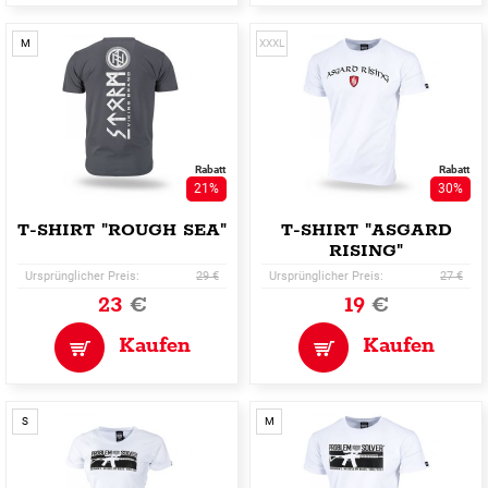
M
XXXL
Rabatt
Rabatt
21%
30%
T-SHIRT "ROUGH SEA"
T-SHIRT "ASGARD
RISING"
Ursprünglicher Preis:
29 €
Ursprünglicher Preis:
27 €
23
€
19
€
Kaufen
Kaufen
S
M