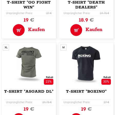
T-SHIRT "GO FIGHT
T-SHIRT "DEATH
WIN"
DEALERS"
Ursprünglicher Preis:
27 €
Ursprünglicher Preis:
24.75 €
19
€
18.9
€
Kaufen
Kaufen
XL
M
Rabatt
Rabatt
23%
30%
T-SHIRT "ASGARD DL"
T-SHIRT "BOXING"
Ursprünglicher Preis:
24.75 €
Ursprünglicher Preis:
27 €
19
€
19
€