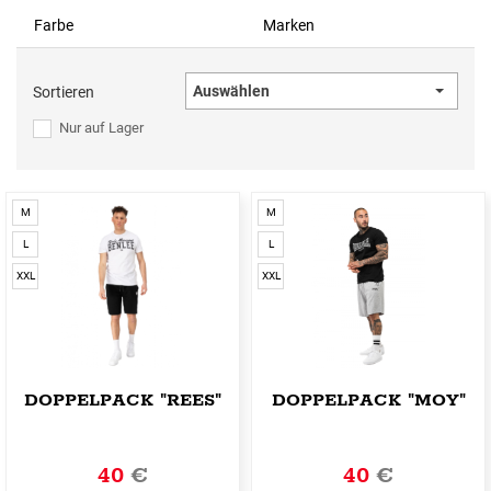
Farbe
Marken
Auswählen
Sortieren
Nur auf Lager
M
M
L
L
XXL
XXL
DOPPELPACK "REES"
DOPPELPACK "MOY"
40
€
40
€