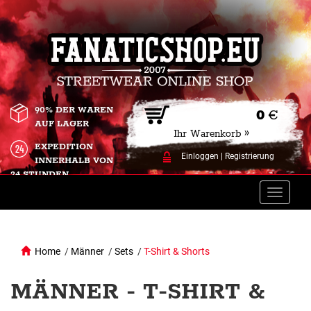
90% DER WAREN
0
€
AUF LAGER
Ihr Warenkorb »
EXPEDITION
Einloggen
|
Registrierung
INNERHALB VON
24 STUNDEN.
Toggle
naviga
Home
/
Männer
/
Sets
/
T-Shirt & Shorts
MÄNNER - T-SHIRT &