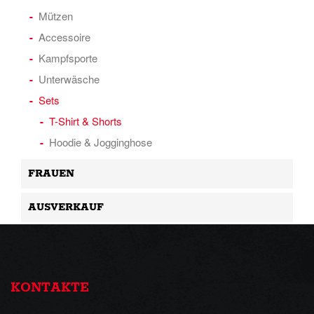
Mützen
Accessoire
Kampfsporte
Unterwäsche
Sets
T-Shirt & Shorts
Hoodie & Jogginghose
FRAUEN
AUSVERKAUF
KONTAKTE