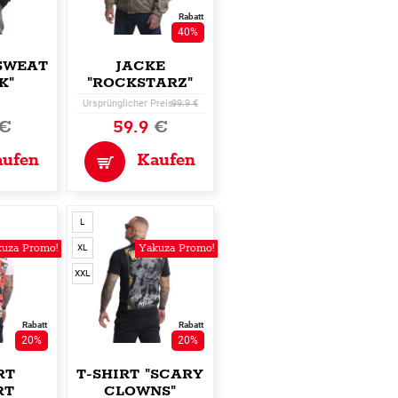
Rabatt
40%
SWEATSHIRT
JACKE
K"
"ROCKSTARZ"
Ursprünglicher Preis:
99.9 €
€
59.9
€
aufen
Kaufen
L
uza Promo!
Yakuza Promo!
XL
XXL
Rabatt
Rabatt
20%
20%
RT
T-SHIRT "SCARY
RT
CLOWNS"