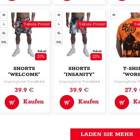
M
M
M
Yakuza Promo!
Yakuza Promo!
Yak
L
L
XL
XL
XXL
XXL
Rabatt
Rabatt
20%
20%
SHORTS
SHORTS
T-SHI
"WELCOME"
"INSANITY"
"WORS
Ursprünglicher Preis:
49.9 €
Ursprünglicher Preis:
49.9 €
Ursprünglicher P
39.9
€
39.9
€
27.9
Kaufen
Kaufen
K
LADEN SIE MEHR