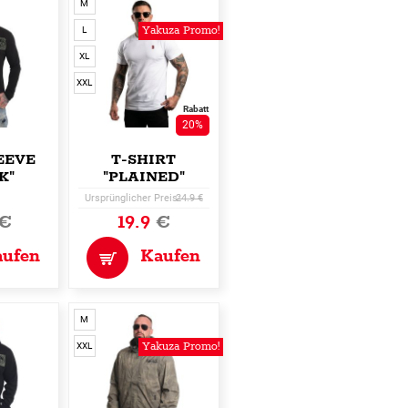
M
Yakuza Promo!
L
XL
XXL
Rabatt
20%
EEVE
T-SHIRT
K"
"PLAINED"
Ursprünglicher Preis:
24.9 €
€
19.9
€
aufen
Kaufen
M
Yakuza Promo!
XXL