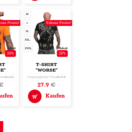
M
uza Promo!
Yakuza Promo!
L
XL
XXL
Rabatt
XXXL
Rabatt
20%
20%
RT
T-SHIRT
E"
"WORSE"
reis:
34.9 €
Ursprünglicher Preis:
34.9 €
€
27.9
€
aufen
Kaufen