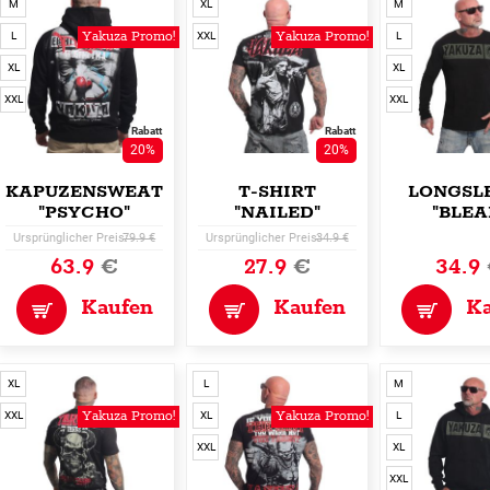
M
XL
M
Yakuza Promo!
Yakuza Promo!
L
XXL
L
XL
XL
XXL
XXL
Rabatt
Rabatt
20%
20%
KAPUZENSWEATSHIRT
T-SHIRT
LONGSL
"PSYCHO"
"NAILED"
"BLEA
Ursprünglicher Preis:
79.9 €
Ursprünglicher Preis:
34.9 €
63.9
€
27.9
€
34.9
Kaufen
Kaufen
K
XL
L
M
Yakuza Promo!
Yakuza Promo!
XXL
XL
L
XXL
XL
XXL