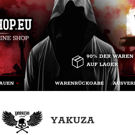
90% DER WAREN
AUF LAGER
AUEN
WARENRÜCKGABE
AUSVER
YAKUZA