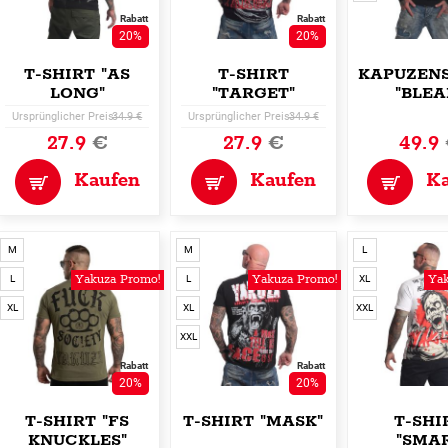
Rabatt
Rabatt
20%
20%
T-SHIRT "AS
T-SHIRT
KAPUZEN
LONG"
"TARGET"
"BLEA
Ursprünglicher Preis:
34.9 €
Ursprünglicher Preis:
34.9 €
27.9
€
27.9
€
49.9
Kaufen
Kaufen
K
M
M
L
Yakuza Promo!
Yakuza Promo!
Yak
L
L
XL
XL
XL
XXL
XXL
Rabatt
Rabatt
20%
20%
T-SHIRT "FS
T-SHIRT "MASK"
T-SHI
KNUCKLES"
"SMA