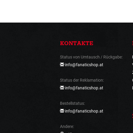
KONTAKTE
Status von Umtausch / Rückgabe:
info@fanaticshop.at
Status der Reklamation:
info@fanaticshop.at
Bestellstatus:
info@fanaticshop.at
Andere: