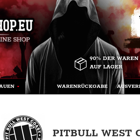
90% DER WAREN
AUF LAGER
AUEN
WARENRÜCKGABE
AUSVER
PITBULL WEST 