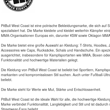
PitBull West Coast
ist eine polnische Bekleidungsmarke, die sich auf 
spezialisiert hat. Die Marke kleidete und kleidet weiterhin Kämpfer e
MMA-Organisationen Europas ein, darunter
KSW
sowie
Oktagon MM
Die Marke bietet eine große Auswahl an Kleidung: T-Shirts, Hoodies,
Accessoires wie Caps, Rucksäcke, Schals und Handschuhe. Ein speziel
ausgerichtet, insbesondere für Kampfsportarten wie MMA, Boxen oder
Funktionalität und hochwertige Materialien gelegt.
Die Kleidung von
PitBull West Coast
ist beliebt bei Sportlern, Kampfs
markanten und kompromisslosen Stil suchen. Auch unter Fußball-Ultra
beliebt.
Die Marke steht für Werte wie Mut, Stärke und Entschlossenheit.
PitBull West Coast
ist die ideale Wahl für alle, die hochwertige Kleidu
Marke verbindet Funktionalität, Langlebigkeit und Stil und ist dadurch 
Streetwear-Fans beliebt.