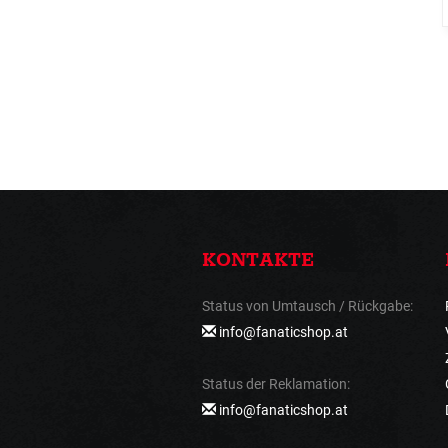
KONTAKTE
Status von Umtausch / Rückgabe:
info@fanaticshop.at
Status der Reklamation:
info@fanaticshop.at