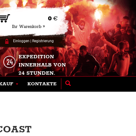
0
€
Ihr Warenkorb »
Einloggen
|
Registrierung
EXPEDITION
INNERHALB VON
24 STUNDEN.
KAUF
KONTAKTE
COAST