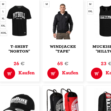
M
M
M
L
XXL
XL
XXL
XXXL
T-SHIRT
WINDJACKE
MUCKIS
"NORTON"
"TAPE"
"HILLT
26
€
65
€
23
Kaufen
Kaufen
K