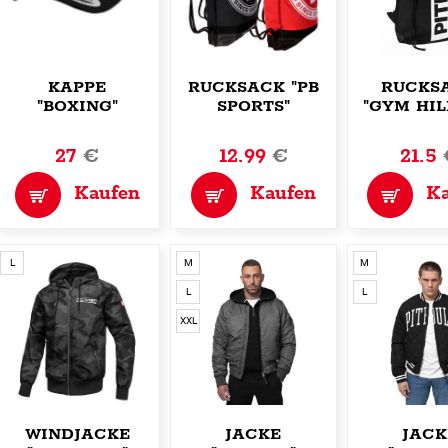
KAPPE
RUCKSACK "PB
RUCKS
"BOXING"
SPORTS"
"GYM HIL
27
€
12.99
€
21.5
Kaufen
Kaufen
K
L
M
M
L
L
XXL
WINDJACKE
JACKE
JACK