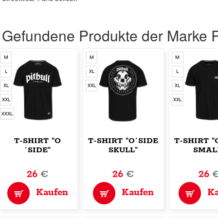
Gefundene Produkte der Marke P
M
M
M
L
XL
L
XL
XXL
XL
XXL
XXL
XXXL
T-SHIRT "O
T-SHIRT "O´SIDE
T-SHIRT "
´SIDE"
SKULL"
SMAL
26
€
26
€
26
Kaufen
Kaufen
K