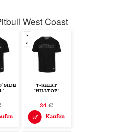
itbull West Coast
L
XL
O´SIDE
T-SHIRT
L"
"HILLTOP"
€
24
€
aufen
Kaufen