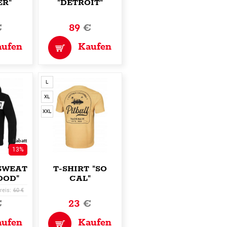
ER"
"DETROIT"
€
89
€
aufen
Kaufen
L
XL
XXL
Rabatt
13%
SWEATSHIRT
T-SHIRT "SO
OOD"
CAL"
reis:
60 €
€
23
€
aufen
Kaufen