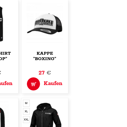
HIRT
KAPPE
OP"
"BOXING"
€
27
€
aufen
Kaufen
M
XL
XXL