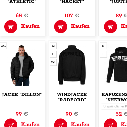
"ATHLETIC"
"HACKET"
"JUPIT
65
€
107
€
89
Kaufen
Kaufen
K
XXL
M
M
XL
L
XXL
JACKE "DILLON"
WINDJACKE
KAPUZEN
"RADFORD"
"SHERW
Ursprünglicher P
99
€
90
€
52
Kaufen
Kaufen
K