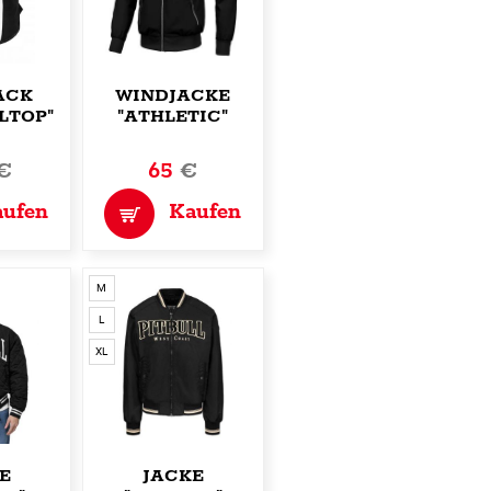
ACK
WINDJACKE
LTOP"
"ATHLETIC"
€
65
€
aufen
Kaufen
M
L
XL
E
JACKE