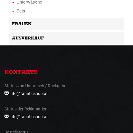
Unterwäsche
Sets
FRAUEN
AUSVERKAUF
KONTAKTE
Status von Umtausch / Rückgabe:
info@fanaticshop.at
Status der Reklamation:
info@fanaticshop.at
Bestellstatus: