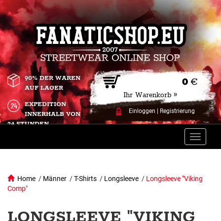
90% DER WAREN
0
€
AUF LAGER
Ihr Warenkorb »
EXPEDITION
Einloggen
|
Registrierung
INNERHALB VON
24 STUNDEN.
Toggle
naviga
Home
/
Männer
/
T-Shirts
/
Longsleeve
/
Longsleeve "Viking
Comp"
LONGSLEEVE "VIKING