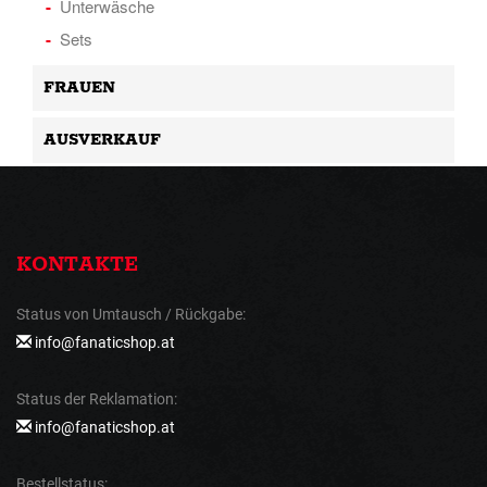
Unterwäsche
Sets
FRAUEN
AUSVERKAUF
KONTAKTE
Status von Umtausch / Rückgabe:
info@fanaticshop.at
Status der Reklamation:
info@fanaticshop.at
Bestellstatus: