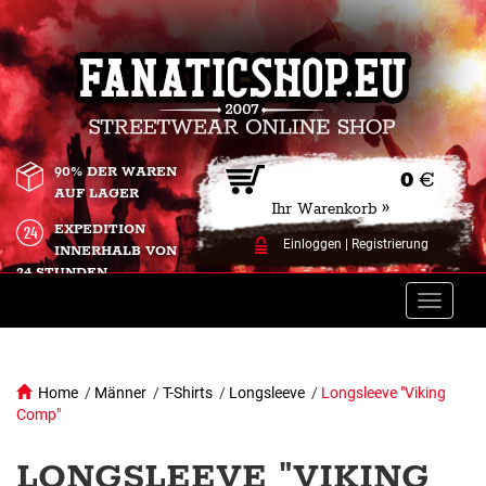
90% DER WAREN
0
€
AUF LAGER
Ihr Warenkorb »
EXPEDITION
Einloggen
|
Registrierung
INNERHALB VON
24 STUNDEN.
Toggle
naviga
Home
/
Männer
/
T-Shirts
/
Longsleeve
/
Longsleeve "Viking
Comp"
LONGSLEEVE "VIKING