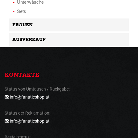
Unterwäsche
Sets
FRAUEN
AUSVERKAUF
KONTAKTE
Status von Umtausch / Rückgabe:
info@fanaticshop.at
Status der Reklamation:
info@fanaticshop.at
Bestellstatus: