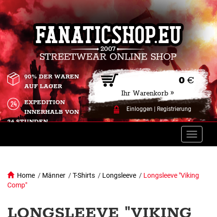
90% DER WAREN
0
€
AUF LAGER
Ihr Warenkorb »
EXPEDITION
Einloggen
|
Registrierung
INNERHALB VON
24 STUNDEN.
Toggle
naviga
Home
/
Männer
/
T-Shirts
/
Longsleeve
/
Longsleeve "Viking
Comp"
LONGSLEEVE "VIKING