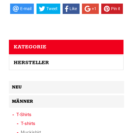
E-mail
Tweet
Like
+1
Pin it
KATEGORIE
HERSTELLER
NEU
MÄNNER
T-Shirts
T-shirts
Muckishirt