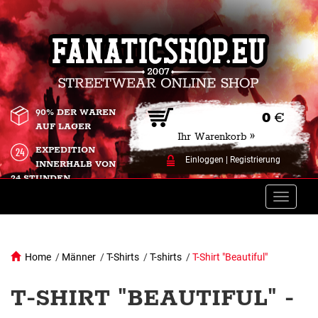
90% DER WAREN
0
€
AUF LAGER
Ihr Warenkorb »
EXPEDITION
Einloggen
|
Registrierung
INNERHALB VON
24 STUNDEN.
Toggle
naviga
Home
/
Männer
/
T-Shirts
/
T-shirts
/
T-Shirt "Beautiful"
T-SHIRT "BEAUTIFUL" -