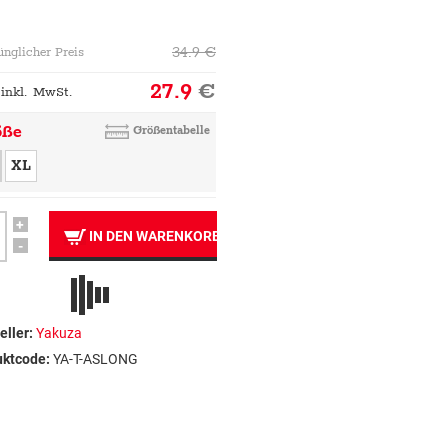
34.9
€
ünglicher Preis
27.9
€
 inkl. MwSt.
öße
Größentabelle
XL
+
IN DEN WARENKORB
-
eller:
Yakuza
uktcode:
YA-T-ASLONG