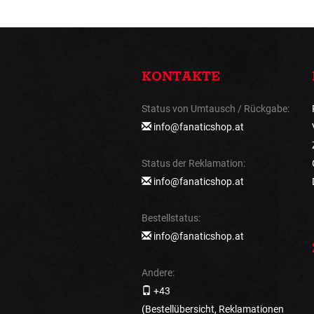
KONTAKTE
Status von Umtausch / Rückgabe:
info@fanaticshop.at
Status der Reklamation:
info@fanaticshop.at
Bestellstatus:
info@fanaticshop.at
Andere:
+43
(Bestellübersicht, Reklamationen