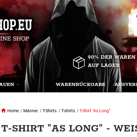
90% DER WAREN
AUF LAGER
AUEN
WARENRÜCKGABE
AUSVER
Home
/
Männer
/
T-Shirts
/
T-shirts
/
T-Shirt "As Long"
T-SHIRT "AS LONG" - WEIS