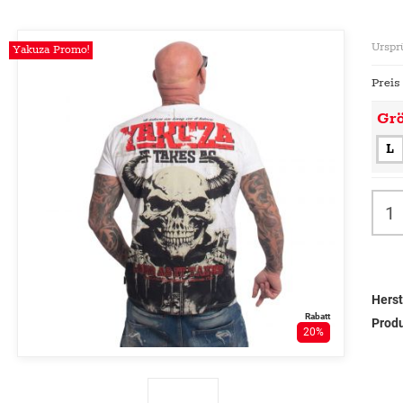
Urspr
Yakuza Promo!
Preis
Gr
L
Herst
Rabatt
Prod
20%