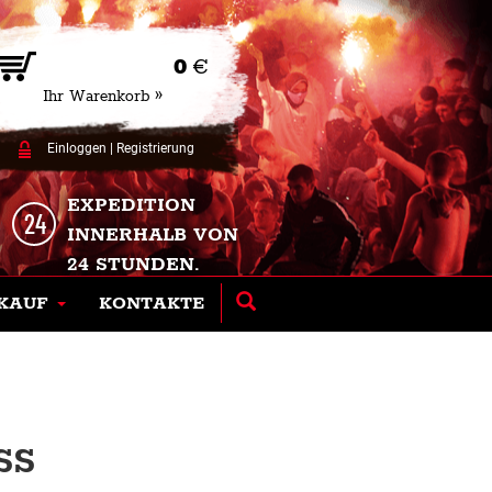
0
€
Ihr Warenkorb »
Einloggen
|
Registrierung
EXPEDITION
INNERHALB VON
24 STUNDEN.
KAUF
KONTAKTE
S