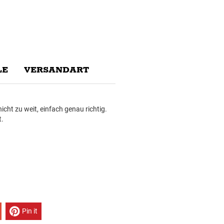
E
VERSANDART
icht zu weit, einfach genau richtig.
t.
Pin it