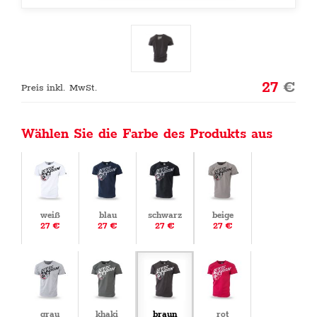
27
€
Preis inkl. MwSt.
Wählen Sie die Farbe des Produkts aus
weiß
blau
schwarz
beige
27 €
27 €
27 €
27 €
grau
khaki
braun
rot