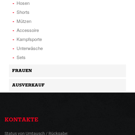
Hosen
Shorts
Mützen
Accessoire
Kampfsporte
Unterwäsche
Sets
FRAUEN
AUSVERKAUF
KONTAKTE
Status von Umtausch / Rückgabe: