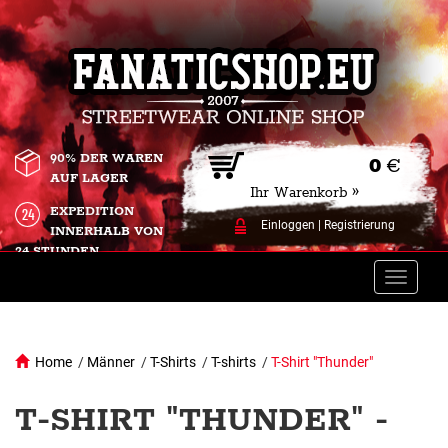
90% DER WAREN
0
€
AUF LAGER
Ihr Warenkorb »
EXPEDITION
Einloggen
|
Registrierung
INNERHALB VON
24 STUNDEN.
Toggle
naviga
Home
/
Männer
/
T-Shirts
/
T-shirts
/
T-Shirt "Thunder"
T-SHIRT "THUNDER" -