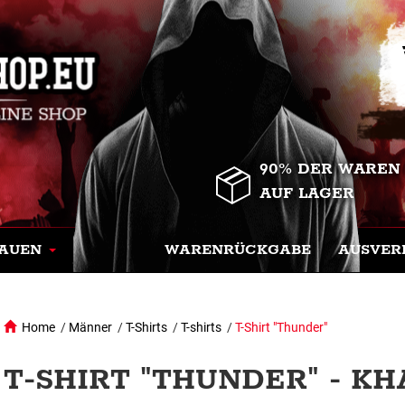
90% DER WAREN
AUF LAGER
AUEN
WARENRÜCKGABE
AUSVER
Home
/
Männer
/
T-Shirts
/
T-shirts
/
T-Shirt "Thunder"
T-SHIRT "THUNDER" - KH