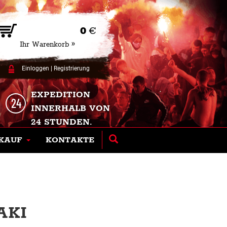
0
€
Ihr Warenkorb »
Einloggen
|
Registrierung
EXPEDITION
INNERHALB VON
24 STUNDEN.
KAUF
KONTAKTE
AKI