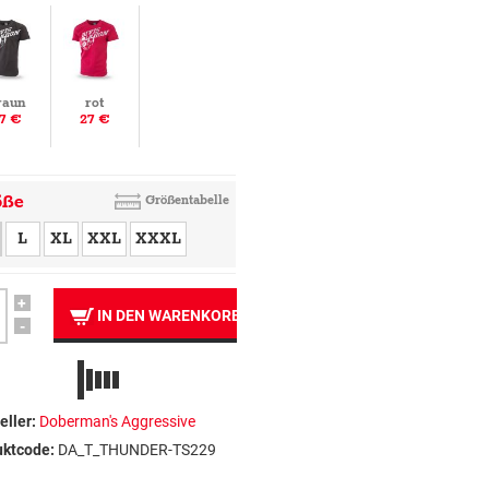
raun
rot
7 €
27 €
öße
Größentabelle
L
XL
XXL
XXXL
+
IN DEN WARENKORB
-
eller:
Doberman's Aggressive
uktcode:
DA_T_THUNDER-TS229