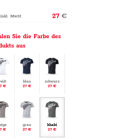
27
€
 inkl. MwSt.
len Sie die Farbe des
dukts aus
eiß
blau
schwarz
7 €
27 €
27 €
eige
grau
khaki
7 €
27 €
27 €