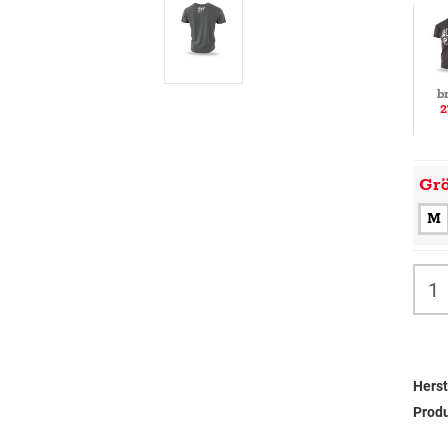
b
2
Gr
M
Herst
Prod