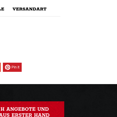
E
VERSANDART
Pin it
CH ANGEBOTE UND
AUS ERSTER HAND