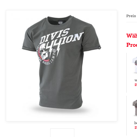
Preis
Wäh
Pro
w
2
b
2