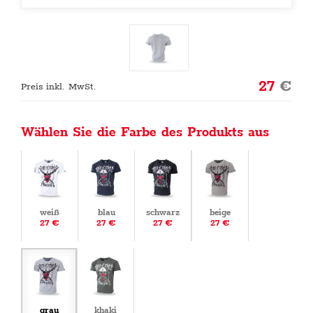
27
€
Preis inkl. MwSt.
Wählen Sie die Farbe des Produkts aus
weiß
blau
schwarz
beige
27 €
27 €
27 €
27 €
grau
khaki