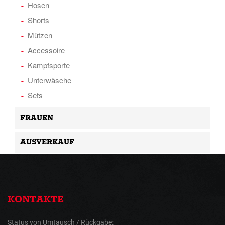
Hosen
Shorts
Mützen
Accessoire
Kampfsporte
Unterwäsche
Sets
FRAUEN
AUSVERKAUF
KONTAKTE
Status von Umtausch / Rückgabe: