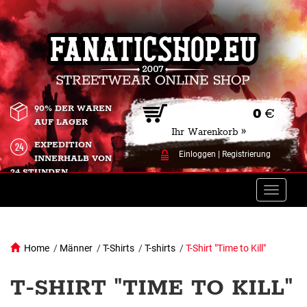
90% DER WAREN
0
€
AUF LAGER
Ihr Warenkorb »
EXPEDITION
Einloggen
|
Registrierung
INNERHALB VON
24 STUNDEN.
Toggle
naviga
Home
/
Männer
/
T-Shirts
/
T-shirts
/
T-Shirt "Time to Kill"
T-SHIRT "TIME TO KILL"