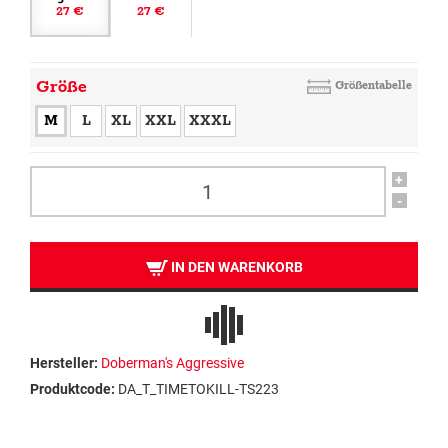
27 €
27 €
Größe
Größentabelle
M
L
XL
XXL
XXXL
+
-
IN DEN WARENKORB
Hersteller:
Doberman's Aggressive
Produktcode:
DA_T_TIMETOKILL-TS223