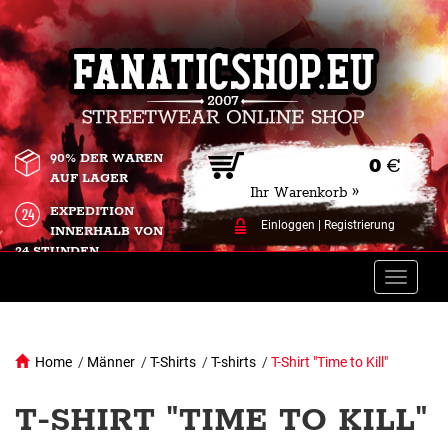
90% DER WAREN
0
€
AUF LAGER
Ihr Warenkorb »
EXPEDITION
Einloggen
|
Registrierung
INNERHALB VON
24 STUNDEN.
Toggle
naviga
Home
/
Männer
/
T-Shirts
/
T-shirts
/
T-Shirt "Time to Kill"
T-SHIRT "TIME TO KILL"