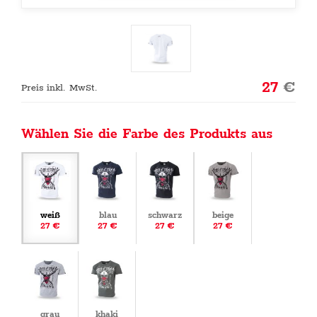
27
€
Preis inkl. MwSt.
Wählen Sie die Farbe des Produkts aus
weiß
blau
schwarz
beige
27 €
27 €
27 €
27 €
grau
khaki