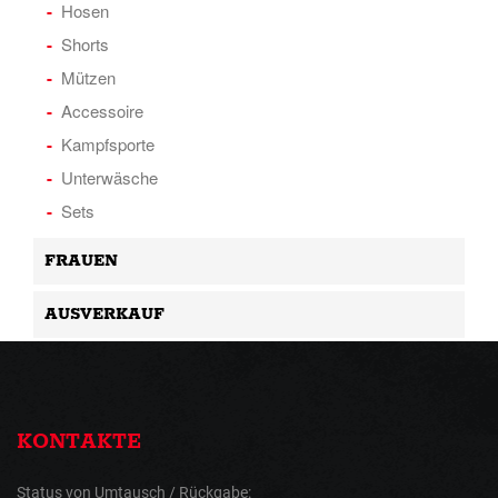
Hosen
Shorts
Mützen
Accessoire
Kampfsporte
Unterwäsche
Sets
FRAUEN
AUSVERKAUF
KONTAKTE
Status von Umtausch / Rückgabe: