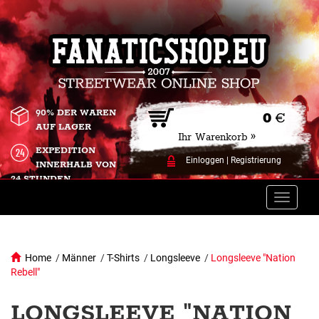
90% DER WAREN
0
€
AUF LAGER
Ihr Warenkorb »
EXPEDITION
Einloggen
|
Registrierung
INNERHALB VON
24 STUNDEN.
Toggle
naviga
Home
/
Männer
/
T-Shirts
/
Longsleeve
/
Longsleeve "Nation
Rebell"
LONGSLEEVE "NATION