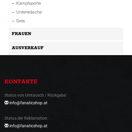
Kampfsporte
Unterwäsche
Sets
FRAUEN
AUSVERKAUF
KONTAKTE
Status von Umtausch / Rückgabe:
info@fanaticshop.at
Status der Reklamation:
info@fanaticshop.at