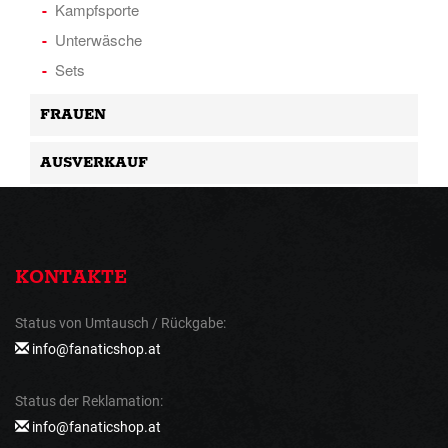
Kampfsporte
Unterwäsche
Sets
FRAUEN
AUSVERKAUF
KONTAKTE
Status von Umtausch / Rückgabe:
info@fanaticshop.at
Status der Reklamation:
info@fanaticshop.at