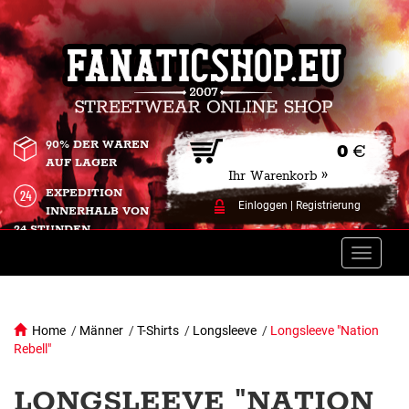
90% DER WAREN
0
€
AUF LAGER
Ihr Warenkorb »
EXPEDITION
Einloggen
|
Registrierung
INNERHALB VON
24 STUNDEN.
Toggle
naviga
Home
/
Männer
/
T-Shirts
/
Longsleeve
/
Longsleeve "Nation
Rebell"
LONGSLEEVE "NATION