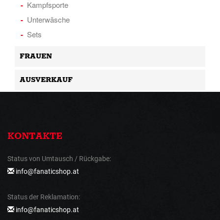
Kampfsporte
Unterwäsche
Sets
FRAUEN
AUSVERKAUF
KONTAKTE
Status von Umtausch / Rückgabe:
info@fanaticshop.at
Status der Reklamation:
info@fanaticshop.at