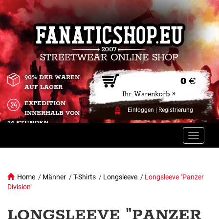
90% DER WAREN
0
€
AUF LAGER
Ihr Warenkorb »
EXPEDITION
Einloggen
|
Registrierung
INNERHALB VON
24 STUNDEN.
Toggle
naviga
Home
/
Männer
/
T-Shirts
/
Longsleeve
/
Longsleeve "Panzer
Division"
LONGSLEEVE "PANZER