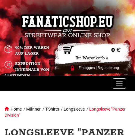
90% DER WAREN
0
€
AUF LAGER
Ihr Warenkorb »
EXPEDITION
Einloggen
|
Registrierung
INNERHALB VON
24 STUNDEN.
Toggle
naviga
Home
/
Männer
/
T-Shirts
/
Longsleeve
/
Longsleeve "Panzer
Division"
LONGSLEEVE "PANZER