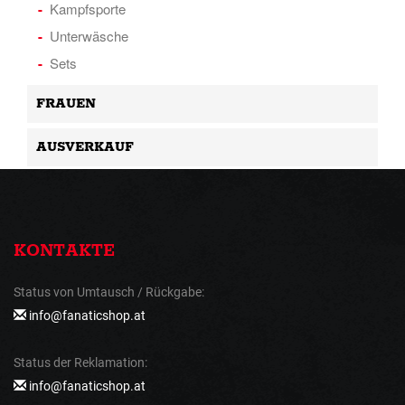
Kampfsporte
Unterwäsche
Sets
FRAUEN
AUSVERKAUF
KONTAKTE
Status von Umtausch / Rückgabe:
info@fanaticshop.at
Status der Reklamation:
info@fanaticshop.at