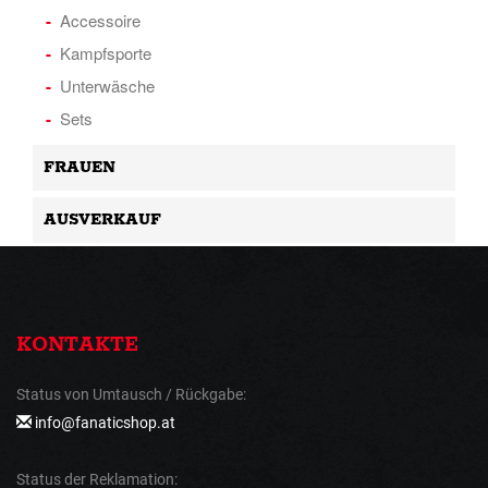
Accessoire
Kampfsporte
Unterwäsche
Sets
FRAUEN
AUSVERKAUF
KONTAKTE
Status von Umtausch / Rückgabe:
info@fanaticshop.at
Status der Reklamation: