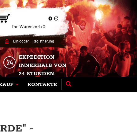
0
€
Ihr Warenkorb »
Einloggen
|
Registrierung
EXPEDITION
INNERHALB VON
24 STUNDEN.
KAUF
KONTAKTE
RDE" -