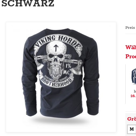
SCHWARZ
Preis
Wäh
Pro
b
26
Gr
M