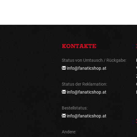
KONTAKTE
Status von Umtausch / Rückgabe:
info@fanaticshop.at
Status der Reklamation:
info@fanaticshop.at
Bestellstatus:
info@fanaticshop.at
Andere: