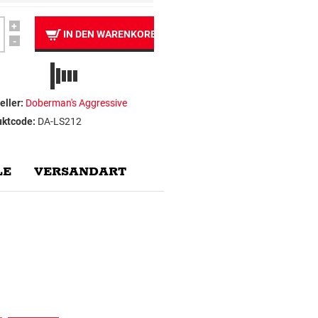
+
IN DEN WARENKORB
-
eller:
Doberman's Aggressive
uktcode:
DA-LS212
E
VERSANDART