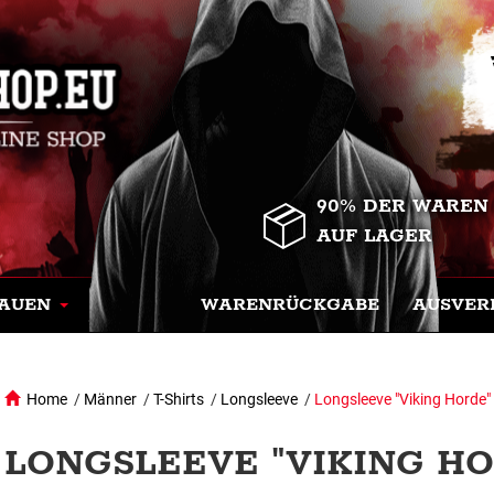
90% DER WAREN
AUF LAGER
AUEN
WARENRÜCKGABE
AUSVER
Home
/
Männer
/
T-Shirts
/
Longsleeve
/
Longsleeve "Viking Horde"
LONGSLEEVE "VIKING HO