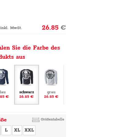
26.85
€
 inkl. MwSt.
len Sie die Farbe des
dukts aus
lau
schwarz
grau
.85 €
26.85 €
26.85 €
öße
Größentabelle
L
XL
XXL