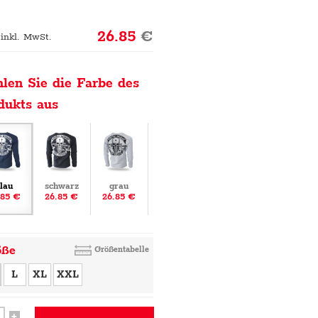
26.85
€
 inkl. MwSt.
len Sie die Farbe des
dukts aus
lau
schwarz
grau
.85 €
26.85 €
26.85 €
öße
Größentabelle
L
XL
XXL
+