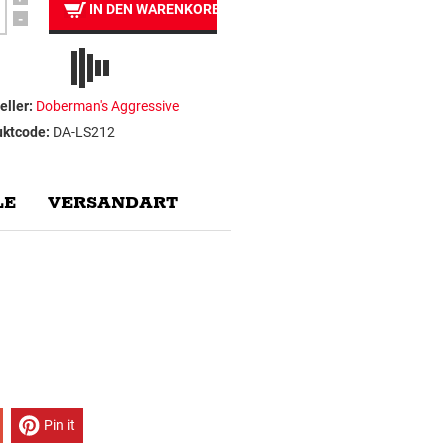
IN DEN WARENKORB
-
eller:
Doberman's Aggressive
uktcode:
DA-LS212
E
VERSANDART
Pin it