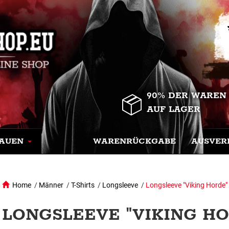
90% DER WAREN
AUF LAGER
AUEN
WARENRÜCKGABE
AUSVER
Home
/
Männer
/
T-Shirts
/
Longsleeve
/
Longsleeve "Viking Horde"
LONGSLEEVE "VIKING HO