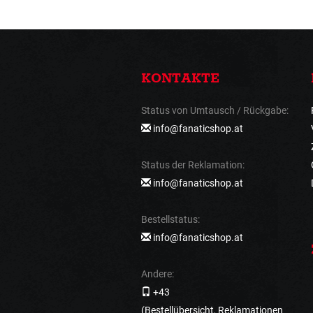
KONTAKTE
Status von Umtausch / Rückgabe:
info@fanaticshop.at
Status der Reklamation:
info@fanaticshop.at
Bestellstatus:
info@fanaticshop.at
Andere:
+43
(Bestellübersicht, Reklamationen