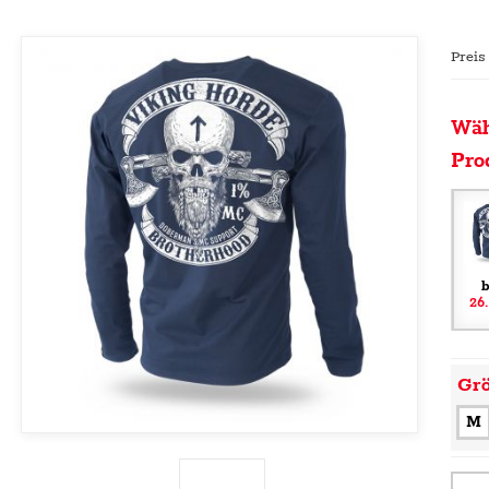
Preis
Wäh
Pro
b
26
Gr
M