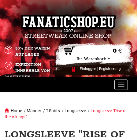
90% DER WAREN
0
€
AUF LAGER
Ihr Warenkorb »
EXPEDITION
Einloggen
|
Registrierung
INNERHALB VON
24 STUNDEN.
Toggle
naviga
Home
/
Männer
/
T-Shirts
/
Longsleeve
/
Longsleeve "Rise of
the Vikings"
LONGSLEEVE "RISE OF