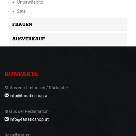
Unterwäsche
Sets
FRAUEN
AUSVERKAUF
KONTAKTE
Status von Umtausch / Rückgabe:
info@fanaticshop.at
Status der Reklamation:
info@fanaticshop.at
Bestellstatus: