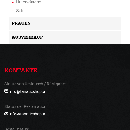
Unterwäsche
Sets
FRAUEN
AUSVERKAUF
KONTAKTE
Status von Umtausch / Rückgabe:
info@fanaticshop.at
Status der Reklamation:
info@fanaticshop.at
Bestellstatus: