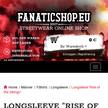
90% DER WAREN
0
€
AUF LAGER
Ihr Warenkorb »
EXPEDITION
Einloggen
|
Registrierung
INNERHALB VON
24 STUNDEN.
Toggle
naviga
Home
/
Männer
/
T-Shirts
/
Longsleeve
/
Longsleeve "Rise of
the Vikings"
LONGSLEEVE "RISE OF