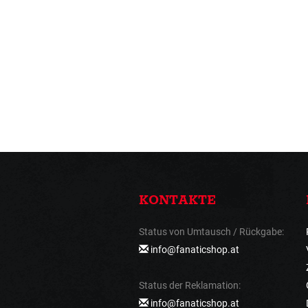
KONTAKTE
Status von Umtausch / Rückgabe:
info@fanaticshop.at
Status der Reklamation:
info@fanaticshop.at