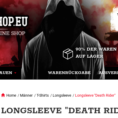
90% DER WAREN
AUF LAGER
AUEN
WARENRÜCKGABE
AUSVER
Home
/
Männer
/
T-Shirts
/
Longsleeve
/
Longsleeve "Death Rider"
LONGSLEEVE "DEATH RID