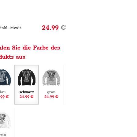
24.99
€
 inkl. MwSt.
len Sie die Farbe des
dukts aus
lau
schwarz
grau
.99 €
24.99 €
24.99 €
eiß