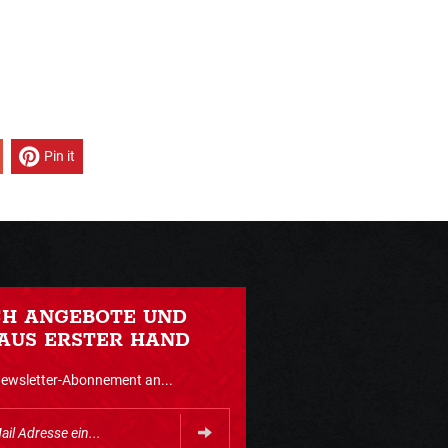
Pin it
CH ANGEBOTE UND
AUS ERSTER HAND
Newsletter-Abonnement an...