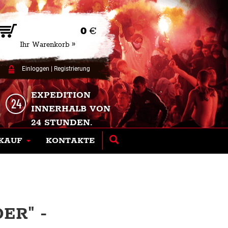
0
€
Ihr Warenkorb »
Einloggen
|
Registrierung
EXPEDITION
INNERHALB VON
24 STUNDEN.
KAUF
KONTAKTE
ER" -