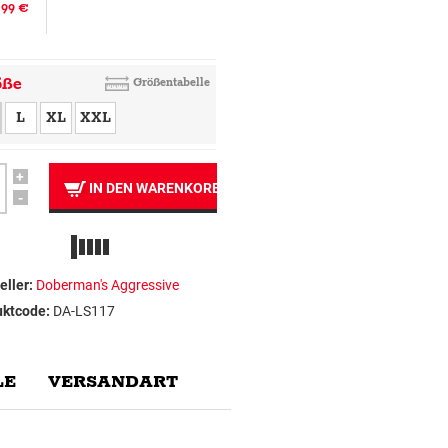
.99 €
öße
Größentabelle
L
XL
XXL
+
IN DEN WARENKORB
-
eller:
Doberman's Aggressive
uktcode:
DA-LS117
E
VERSANDART