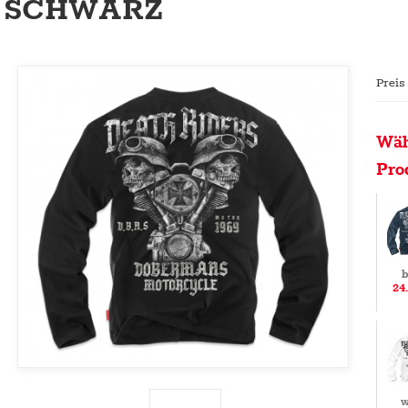
SCHWARZ
Preis
Wäh
Pro
b
24
w