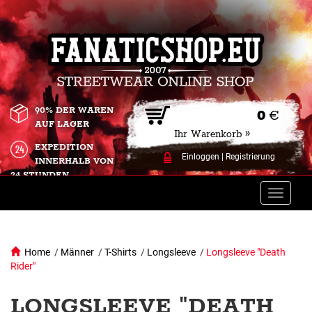
90% DER WAREN
0
€
AUF LAGER
Ihr Warenkorb »
EXPEDITION
Einloggen
|
Registrierung
INNERHALB VON
24 STUNDEN.
Toggle
naviga
Home
/
Männer
/
T-Shirts
/
Longsleeve
/
Longsleeve "Death
Rider"
LONGSLEEVE "DEATH