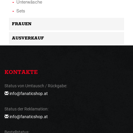
Unterwäsche
Sets
FRAUEN
AUSVERKAUF
KONTAKTE
Status von Umtausch / Rückgabe:
info@fanaticshop.at
Status der Reklamation:
info@fanaticshop.at
Bestellstatus: