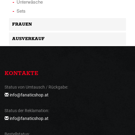
Unterwäsche
Sets
FRAUEN
AUSVERKAUF
KONTAKTE
Status von Umtausch / Rückgabe:
info@fanaticshop.at
Status der Reklamation:
info@fanaticshop.at
Bestellstatus: