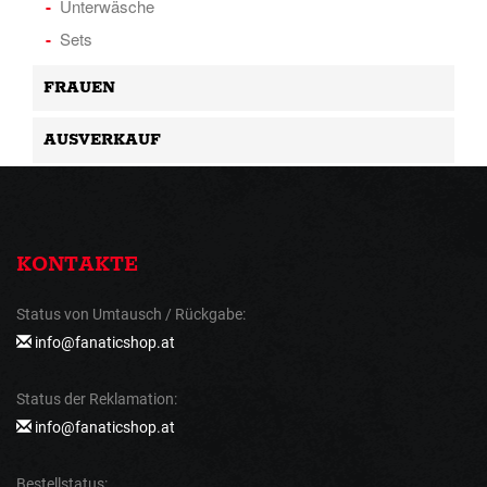
Unterwäsche
Sets
FRAUEN
AUSVERKAUF
KONTAKTE
Status von Umtausch / Rückgabe:
info@fanaticshop.at
Status der Reklamation:
info@fanaticshop.at
Bestellstatus: