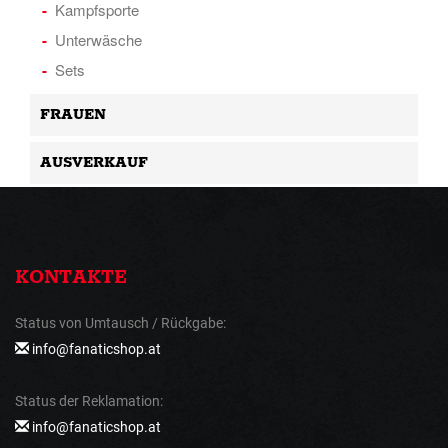
Kampfsporte
Unterwäsche
Sets
FRAUEN
AUSVERKAUF
KONTAKTE
Status von Umtausch / Rückgabe:
info@fanaticshop.at
Status der Reklamation:
info@fanaticshop.at