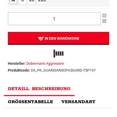
M
L
XL
XXL
+
-
IN DEN WARENKORB
Hersteller:
Doberman's Aggressive
Produktcode:
DA_PK_GUARDIANSOFASGARD-TSP197
DETAILL. BESCHREIBUNG
GRÖSSENTABELLE
VERSANDART