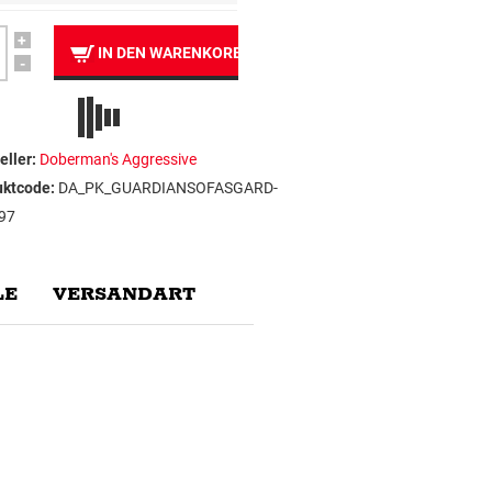
+
IN DEN WARENKORB
-
eller:
Doberman's Aggressive
uktcode:
DA_PK_GUARDIANSOFASGARD-
97
E
VERSANDART