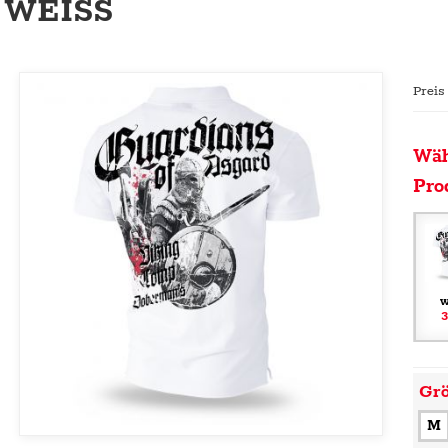
WEISS
Preis
Wäh
Pro
w
3
Gr
M