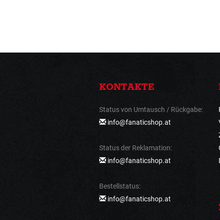
KONTAKTE
Status von Umtausch / Rückgabe:
info@fanaticshop.at
Status der Reklamation:
info@fanaticshop.at
Bestellstatus:
info@fanaticshop.at