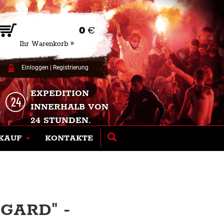
0
€
Ihr Warenkorb »
Einloggen
|
Registrierung
EXPEDITION
INNERHALB VON
24 STUNDEN.
KAUF
KONTAKTE
GARD" -