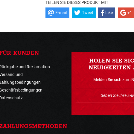
TEILEN SIE DIESES PRODUKT MIT
E-mail
Tweet
Like
+1
FÜR KUNDEN
HOLEN SIE SI
Rückgabe und Reklamation
NEUIGKEITEN 
Versand und
Melden Sie sich zum 
Zahlungsbedingungen
Geschäftsbedingungen
Datenschutz
ZAHLUNGSMETHODEN