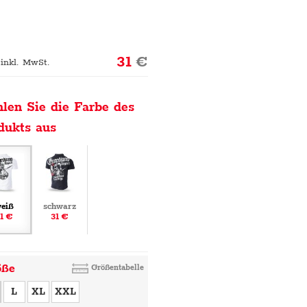
31
€
 inkl. MwSt.
len Sie die Farbe des
dukts aus
eiß
schwarz
1 €
31 €
öße
Größentabelle
L
XL
XXL