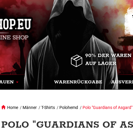
90% DER WAREN
AUF LAGER
AUEN
WARENRÜCKGABE
AUSVER
Home
/
Männer
/
T-Shirts
/
Polohemd
/
Polo "Guardians of Asgard"
POLO "GUARDIANS OF AS