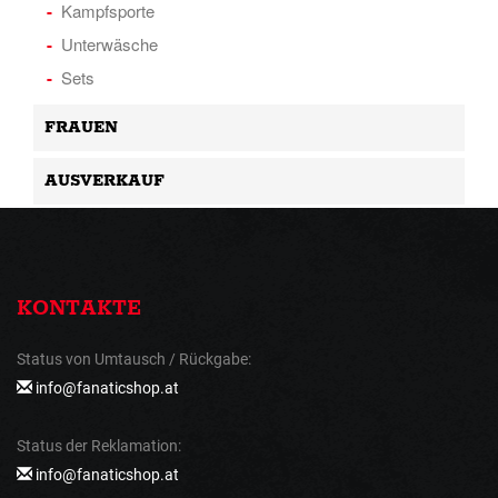
Kampfsporte
Unterwäsche
Sets
FRAUEN
AUSVERKAUF
KONTAKTE
Status von Umtausch / Rückgabe:
info@fanaticshop.at
Status der Reklamation:
info@fanaticshop.at