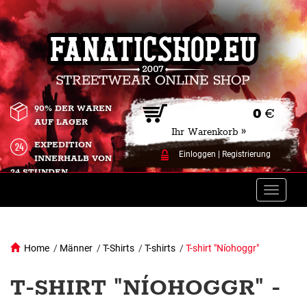
90% DER WAREN
0
€
AUF LAGER
Ihr Warenkorb »
EXPEDITION
Einloggen
|
Registrierung
INNERHALB VON
24 STUNDEN.
Toggle
naviga
Home
/
Männer
/
T-Shirts
/
T-shirts
/
T-shirt "Níohoggr"
T-SHIRT "NÍOHOGGR" -