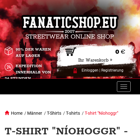
90% DER WAREN
0
€
AUF LAGER
Ihr Warenkorb »
EXPEDITION
Einloggen
|
Registrierung
INNERHALB VON
24 STUNDEN.
Toggle
naviga
Home
/
Männer
/
T-Shirts
/
T-shirts
/
T-shirt "Níohoggr"
T-SHIRT "NÍOHOGGR" -