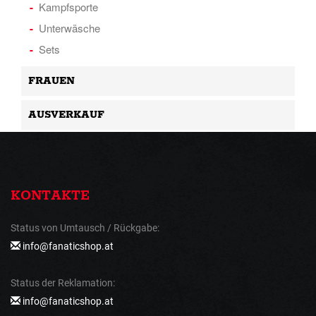
Kampfsporte
Unterwäsche
Sets
FRAUEN
AUSVERKAUF
KONTAKTE
Status von Umtausch / Rückgabe:
info@fanaticshop.at
Status der Reklamation:
info@fanaticshop.at