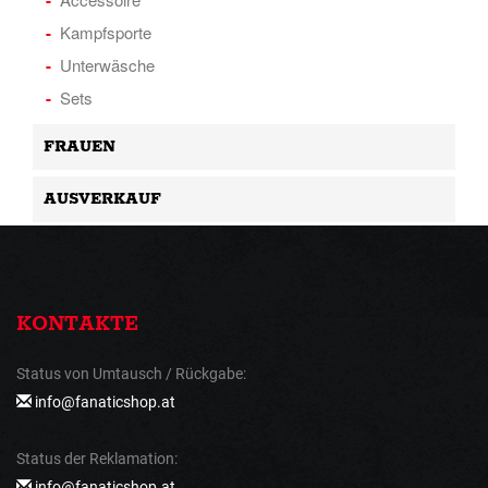
Kampfsporte
Unterwäsche
Sets
FRAUEN
AUSVERKAUF
KONTAKTE
Status von Umtausch / Rückgabe:
info@fanaticshop.at
Status der Reklamation:
info@fanaticshop.at