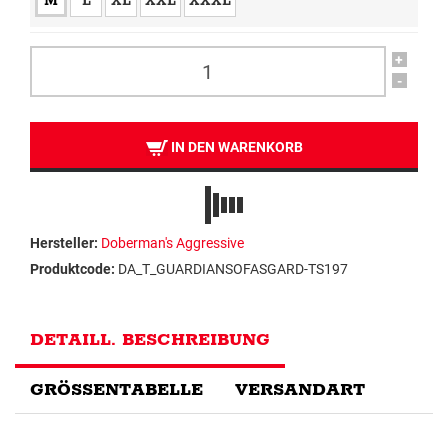
M
L
XL
XXL
XXXL
+
-
IN DEN WARENKORB
Hersteller:
Doberman's Aggressive
Produktcode:
DA_T_GUARDIANSOFASGARD-TS197
DETAILL. BESCHREIBUNG
GRÖSSENTABELLE
VERSANDART