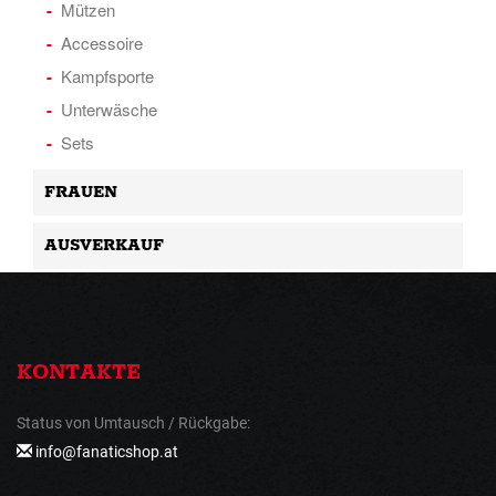
Mützen
Accessoire
Kampfsporte
Unterwäsche
Sets
FRAUEN
AUSVERKAUF
KONTAKTE
Status von Umtausch / Rückgabe:
info@fanaticshop.at