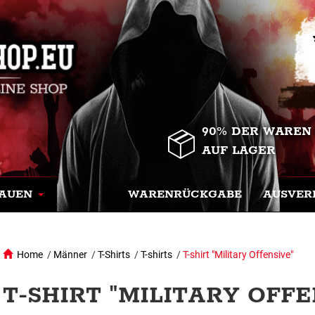
90% DER WAREN
AUF LAGER
AUEN
WARENRÜCKGABE
AUSVER
Home
/
Männer
/
T-Shirts
/
T-shirts
/
T-shirt "Military Offensive"
T-SHIRT "MILITARY OFFE