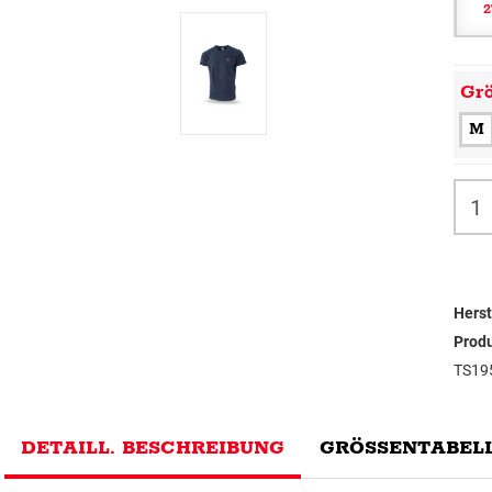
2
Gr
M
Herst
Prod
TS19
DETAILL. BESCHREIBUNG
GRÖSSENTABELL