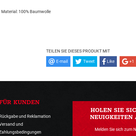
Material: 100% Baumwolle
TEILEN SIE DIESES PRODUKT MIT
E-mail
Tweet
Like
+1
FÜR KUNDEN
HOLEN SIE SI
Rückgabe und Reklamation
NEUIGKEITEN 
Versand und
Melden Sie sich zum 
Zahlungsbedingungen