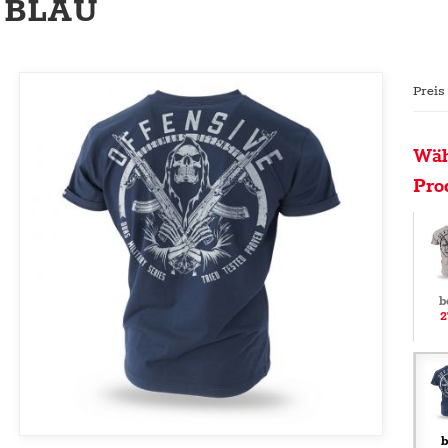
BLAU
Preis
Wäh
Pro
b
2
b