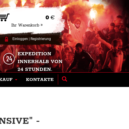
0
€
Ihr Warenkorb »
Einloggen
|
Registrierung
EXPEDITION
INNERHALB VON
24 STUNDEN.
KAUF
KONTAKTE
NSIVE" -