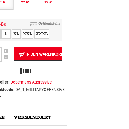
7 €
27 €
27 €
öße
Größentabelle
L
XL
XXL
XXXL
+
IN DEN WARENKORB
-
eller:
Doberman's Aggressive
uktcode:
DA_T_MILITARYOFFENSIVE-
5
E
VERSANDART