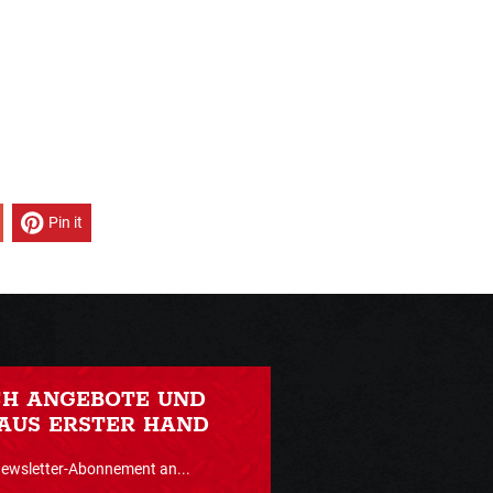
Pin it
CH ANGEBOTE UND
AUS ERSTER HAND
Newsletter-Abonnement an...