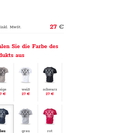
27
€
 inkl. MwSt.
len Sie die Farbe des
dukts aus
eige
weiß
schwarz
7 €
27 €
27 €
lau
grau
rot