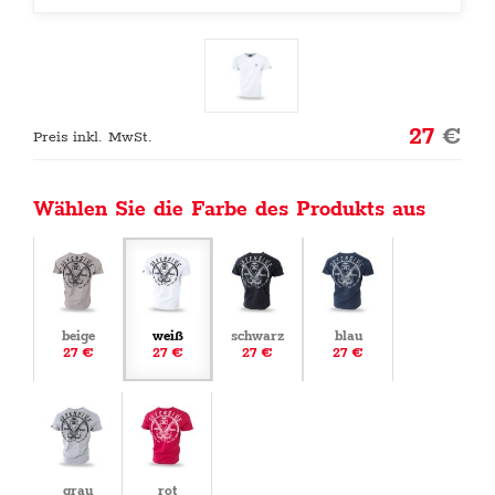
27
€
Preis inkl. MwSt.
Wählen Sie die Farbe des Produkts aus
beige
weiß
schwarz
blau
27 €
27 €
27 €
27 €
grau
rot