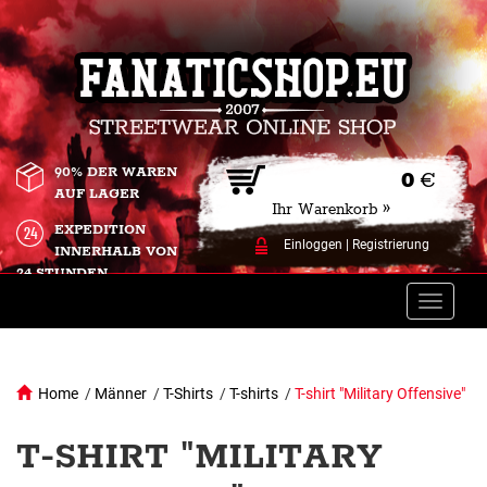
90% DER WAREN
0
€
AUF LAGER
Ihr Warenkorb »
EXPEDITION
Einloggen
|
Registrierung
INNERHALB VON
24 STUNDEN.
Toggle
naviga
Home
/
Männer
/
T-Shirts
/
T-shirts
/
T-shirt "Military Offensive"
T-SHIRT "MILITARY