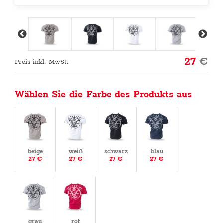
27
€
Preis inkl. MwSt.
Wählen Sie die Farbe des Produkts aus
beige
weiß
schwarz
blau
27 €
27 €
27 €
27 €
grau
rot