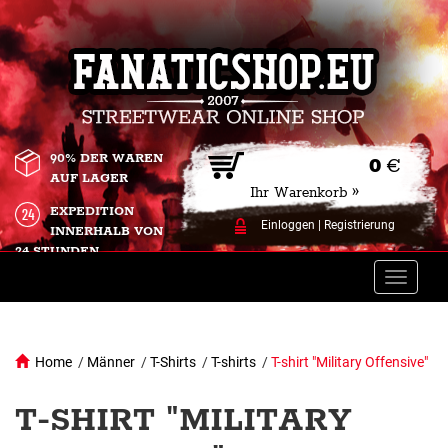
90% DER WAREN
0
€
AUF LAGER
Ihr Warenkorb »
EXPEDITION
Einloggen
|
Registrierung
INNERHALB VON
24 STUNDEN.
Toggle
naviga
Home
/
Männer
/
T-Shirts
/
T-shirts
/
T-shirt "Military Offensive"
T-SHIRT "MILITARY