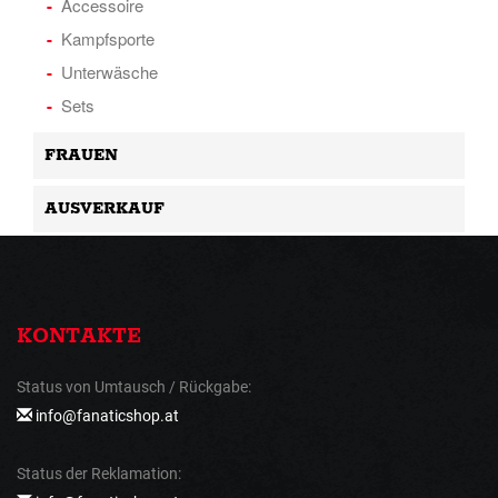
Accessoire
Kampfsporte
Unterwäsche
Sets
FRAUEN
AUSVERKAUF
KONTAKTE
Status von Umtausch / Rückgabe:
info@fanaticshop.at
Status der Reklamation: