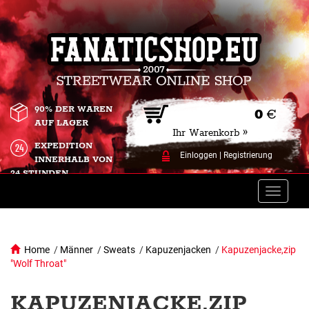
90% DER WAREN
0
€
AUF LAGER
Ihr Warenkorb »
EXPEDITION
Einloggen
|
Registrierung
INNERHALB VON
24 STUNDEN.
Toggle
naviga
Home
/
Männer
/
Sweats
/
Kapuzenjacken
/
Kapuzenjacke,zip
"Wolf Throat"
KAPUZENJACKE,ZIP