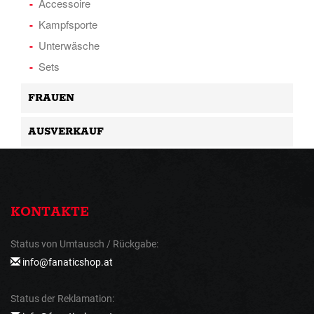
Accessoire
Kampfsporte
Unterwäsche
Sets
FRAUEN
AUSVERKAUF
KONTAKTE
Status von Umtausch / Rückgabe:
info@fanaticshop.at
Status der Reklamation: