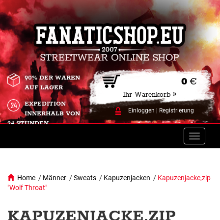
90% DER WAREN
0
€
AUF LAGER
Ihr Warenkorb »
EXPEDITION
Einloggen
|
Registrierung
INNERHALB VON
24 STUNDEN.
Toggle
naviga
Home
/
Männer
/
Sweats
/
Kapuzenjacken
/
Kapuzenjacke,zip
"Wolf Throat"
KAPUZENJACKE,ZIP