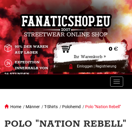
90% DER WAREN
0
€
AUF LAGER
Ihr Warenkorb »
EXPEDITION
Einloggen
|
Registrierung
INNERHALB VON
24 STUNDEN.
Toggle
naviga
Home
/
Männer
/
T-Shirts
/
Polohemd
/
Polo "Nation Rebell"
POLO "NATION REBELL"