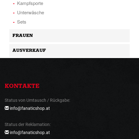
Kampfsporte
Unterwäsche
Sets
FRAUEN
AUSVERKAUF
KONTAKTE
Status von Umtausch / Rückgabe:
info@fanaticshop.at
Status der Reklamation:
info@fanaticshop.at