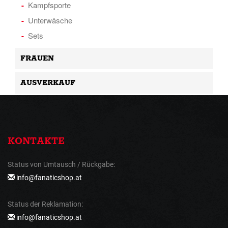
Kampfsporte
Unterwäsche
Sets
FRAUEN
AUSVERKAUF
KONTAKTE
Status von Umtausch / Rückgabe:
info@fanaticshop.at
Status der Reklamation:
info@fanaticshop.at