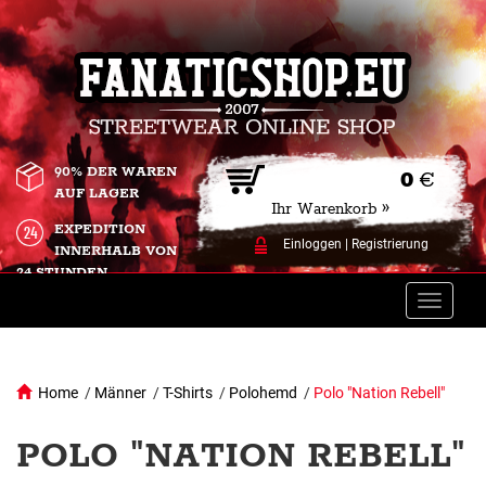
90% DER WAREN
0
€
AUF LAGER
Ihr Warenkorb »
EXPEDITION
Einloggen
|
Registrierung
INNERHALB VON
24 STUNDEN.
Toggle
naviga
Home
/
Männer
/
T-Shirts
/
Polohemd
/
Polo "Nation Rebell"
POLO "NATION REBELL"