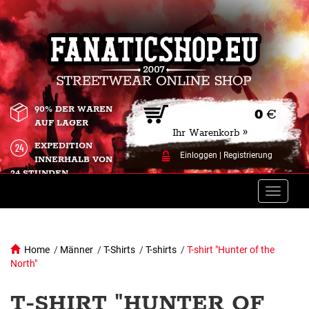
90% DER WAREN
0
€
AUF LAGER
Ihr Warenkorb »
EXPEDITION
Einloggen
|
Registrierung
INNERHALB VON
24 STUNDEN.
Toggle
naviga
Home
/
Männer
/
T-Shirts
/
T-shirts
/
T-shirt "Hunter of the
North"
T-SHIRT "HUNTER OF