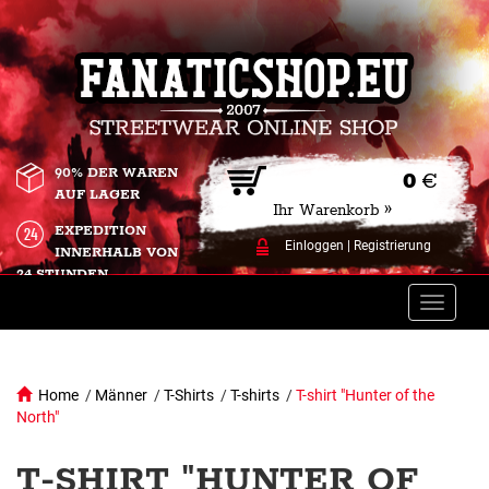
90% DER WAREN
0
€
AUF LAGER
Ihr Warenkorb »
EXPEDITION
Einloggen
|
Registrierung
INNERHALB VON
24 STUNDEN.
Toggle
naviga
Home
/
Männer
/
T-Shirts
/
T-shirts
/
T-shirt "Hunter of the
North"
T-SHIRT "HUNTER OF