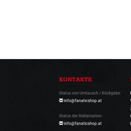
KONTAKTE
Status von Umtausch / Rückgabe:
info@fanaticshop.at
Status der Reklamation:
info@fanaticshop.at