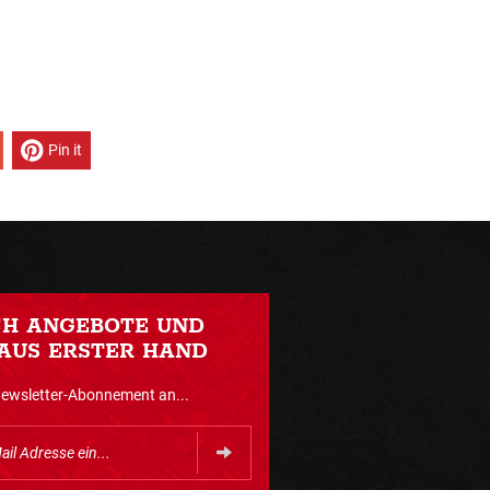
Pin it
CH ANGEBOTE UND
AUS ERSTER HAND
Newsletter-Abonnement an...