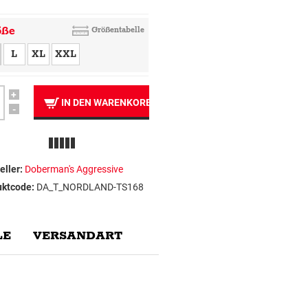
öße
Größentabelle
L
XL
XXL
+
IN DEN WARENKORB
-
eller:
Doberman's Aggressive
uktcode:
DA_T_NORDLAND-TS168
E
VERSANDART