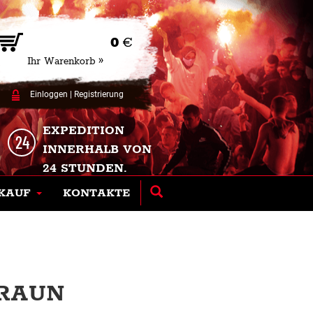
0
€
Ihr Warenkorb »
Einloggen
|
Registrierung
EXPEDITION
INNERHALB VON
24 STUNDEN.
KAUF
KONTAKTE
BRAUN