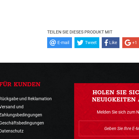
TEILEN SIE DIESES PRODUKT MIT
E-mail
Tweet
Like
+1
FÜR KUNDEN
HOLEN SIE SI
Rückgabe und Reklamation
NEUIGKEITEN 
Versand und
Melden Sie sich zum 
Zahlungsbedingungen
Geschäftsbedingungen
Datenschutz