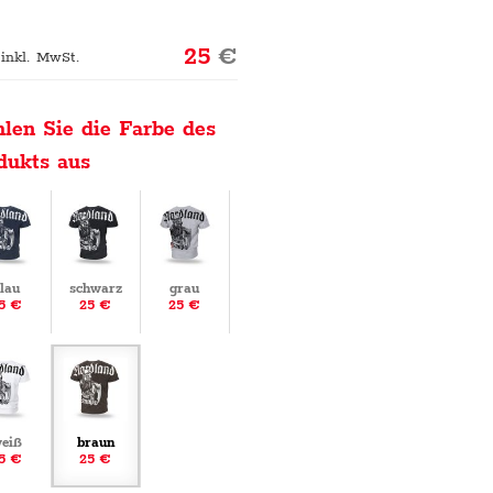
25
€
 inkl. MwSt.
len Sie die Farbe des
dukts aus
lau
schwarz
grau
5 €
25 €
25 €
eiß
braun
5 €
25 €