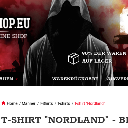
90% DER WAREN
AUF LAGER
AUEN
WARENRÜCKGABE
AUSVER
Home
/
Männer
/
T-Shirts
/
T-shirts
/
T-shirt "Nordland"
T-SHIRT "NORDLAND" - 