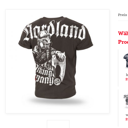
Preis
Wäh
Pro
b
2
w
2